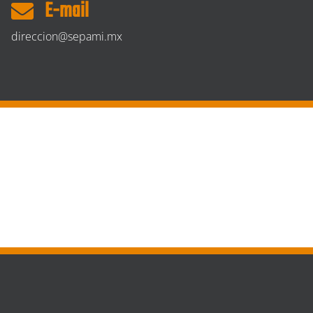
E-mail
direccion@sepami.mx