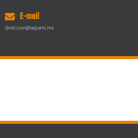
E-mail
direccion@sepami.mx