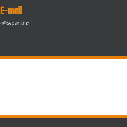
E-mail
ion@sepami.mx