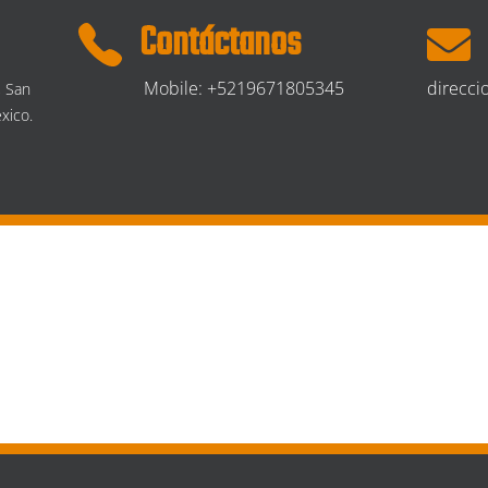
Contáctanos
Mobile: +5219671805345
direcc
, San
xico.